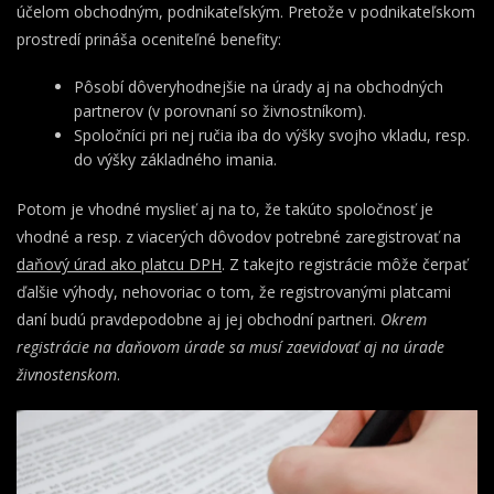
účelom obchodným, podnikateľským. Pretože v podnikateľskom
prostredí prináša oceniteľné benefity:
Pôsobí dôveryhodnejšie na úrady aj na obchodných
partnerov (v porovnaní so živnostníkom).
Spoločníci pri nej ručia iba do výšky svojho vkladu, resp.
do výšky základného imania.
Potom je vhodné myslieť aj na to, že takúto spoločnosť je
vhodné a resp. z viacerých dôvodov potrebné zaregistrovať na
daňový úrad ako platcu DPH
. Z takejto registrácie môže čerpať
ďalšie výhody, nehovoriac o tom, že registrovanými platcami
daní budú pravdepodobne aj jej obchodní partneri.
Okrem
registrácie na daňovom úrade sa musí zaevidovať aj na úrade
živnostenskom
.