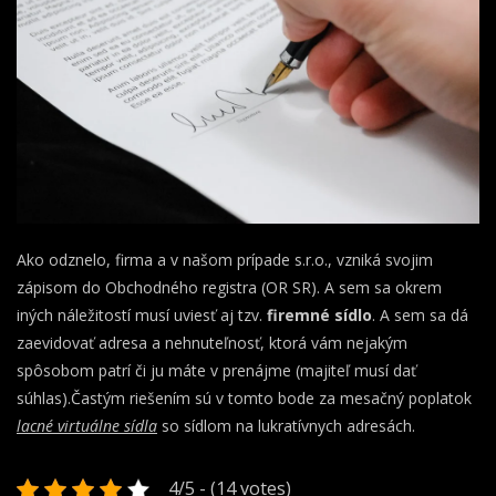
Ako odznelo, firma a v našom prípade s.r.o., vzniká svojim
zápisom do Obchodného registra (OR SR). A sem sa okrem
iných náležitostí musí uviesť aj tzv.
firemné sídlo
. A sem sa dá
zaevidovať adresa a nehnuteľnosť, ktorá vám nejakým
spôsobom patrí či ju máte v prenájme (majiteľ musí dať
súhlas).Častým riešením sú v tomto bode za mesačný poplatok
lacné virtuálne sídla
so sídlom na lukratívnych adresách.
4/5 - (14 votes)