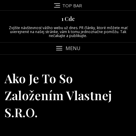
Skip
TOP BAR
to
content
1 Cdc
Zvýšte návštevnosť vášho webu už dnes. PR články, ktoré môžete mať
uverejnené na našej stránke, vám k tomu jednoznačne pomôžu. Tak
nečakajte a publikujte.
MENU
Ako Je To So
Založením Vlastnej
S.r.o.