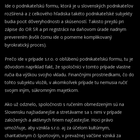
Ide o podnikateľskú formu, ktorá je u slovenských podnikateľov
rozšírená a z celkového hľadiska takéto podnikateľské subjekty
budia pocit dôveryhodnosti a skúseností. Takisto prejdú pri
zápise do OR SR a pri registrácii na daňovom úrade riadnym
preverením (kvôli čomu ide o pomerne komplikovaný
byrokratický proces).
Prečo ide v prípade s.r.o. o obľúbenú podnikateľskú formu, tu je
dôvodom napríklad fakt, že spoločníci v tomto prípade vlastne
ručia iba výškou svojho vkladu. Finančnými prostriedkami, čo do
tohto subjektu vložili, v akomkoľvek prípade tu nemusia ručiť
svojim iným, súkromným majetkom.
Ako už odznelo, spoločnosti s ručením obmedzeným sú na
Slovensku najžiadanejšie a stretávame sa s nimi v prípade
založených a aktívnych firiem najčastejšie. Hoci právo
umožňuje, aby vznikla s.r.o. aj za účelom kultúrnym,
charitatívnym či športovým, v prevažnej väčšine vzniká za