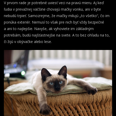
V prvom rade je potrebné uviesť veci na pravú mieru. Aj keď
ľudia v prevažnej väčšine chovajú mačky vonku, ani v byte
nebudú trpieť. Samozrejme, že mačky milujú „to všetko“, čo im
ponúka exteriér. Nemusí to však pre nich byť vždy bezpečné
a ani to najlepšie. Navyše, ak vyhoviete im základným
potrebám, budú najšťastnejšie na svete. A to bez ohľadu na to,
či žijú v obývačke alebo lese.