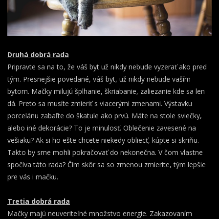
Druhá dobrá rada
Pripravte sa na to, že váš byt už nikdy nebude vyzerať ako pred
tým. Presnejšie povedané, váš byt, už nikdy nebude vaším
bytom. Mačky milujú šplhanie, škriabanie, zaliezanie kde sa len
dá. Preto sa musíte zmieriť s viacerými zmenami. Výstavku
porcelánu zabaľte do škatule ako prvú. Máte na stole sviečky,
alebo iné dekorácie? To je minulosť. Oblečenie zavesené na
vešiaku? Ak si ho ešte chcete niekedy obliecť, kúpte si skriňu.
Takto by sme mohli pokračovať do nekonečna. V čom vlastne
spočíva táto rada? Čím skôr sa so zmenou zmierite, tým lepšie
pre vás i mačku.
Tretia dobrá rada
Mačky majú neuveriteľné množstvo energie. Zakazovaním