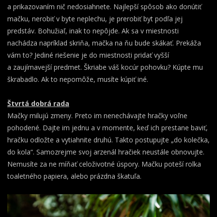
a prikazovaním nič nedosiahnete. Najlepší spôsob ako donútiť
mačku, nerobiť v byte neplechu, je prerobiť byt podľa jej
predstáv. Bohužiaľ, inak to nepôjde. Ak sa v miestnosti
nachádza napríklad skriňa, mačka na ňu bude skákať. Prekáža
vám to? Jediné riešenie je do miestnosti pridať vyšší
a zaujímavejší predmet. Škriabe váš kocúr pohovku? Kúpte mu
škrabadlo. Ak to nepomôže, musíte kúpiť iné.
Štvrtá dobrá rada
Mačky milujú zmeny. Preto im nenechávajte hračky voľne
pohodené. Dajte im jednu a v momente, keď ich prestane baviť,
hračku odložte a vytiahnite druhú. Takto postupujte „do kolečka,
do kola“. Samozrejme svoj arzenál hračiek neustále obnovujte.
Nemusíte za ne míňať celoživotné úspory. Mačku poteší rolka
toaletného papiera, alebo prázdna škatuľa.