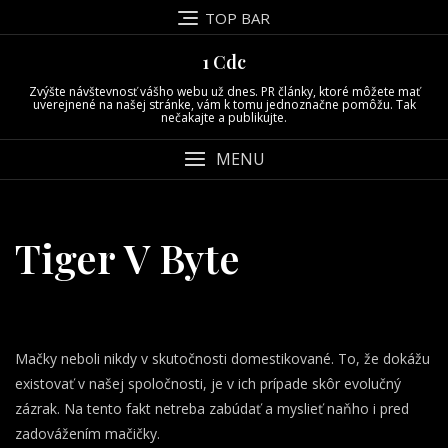
Skip
TOP BAR
to
content
1 Cdc
Zvýšte návštevnosť vášho webu už dnes. PR články, ktoré môžete mať
uverejnené na našej stránke, vám k tomu jednoznačne pomôžu. Tak
nečakajte a publikujte.
MENU
Tiger V Byte
Mačky neboli nikdy v skutočnosti domestikované. To, že dokážu
existovať v našej spoločnosti, je v ich prípade skôr evolučný
zázrak. Na tento fakt netreba zabúdať a myslieť naňho i pred
zadovážením mačičky.