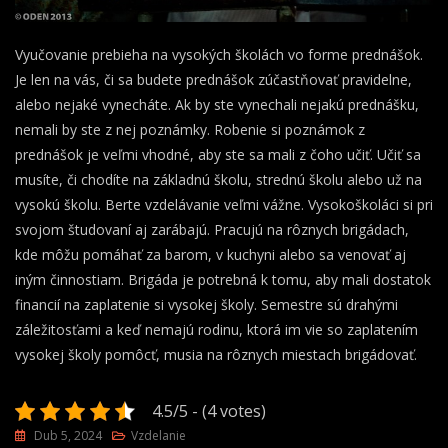
Vyučovanie prebieha na vysokých školách vo forme prednášok.
Je len na vás, či sa budete prednášok zúčastňovať pravidelne,
alebo nejaké vynecháte. Ak by ste vynechali nejakú prednášku,
nemali by ste z nej poznámky. Robenie si poznámok z
prednášok je veľmi vhodné, aby ste sa mali z čoho učiť. Učiť sa
musíte, či chodíte na základnú školu, strednú školu alebo už na
vysokú školu. Berte vzdelávanie veľmi vážne. Vysokoškoláci si pri
svojom študovaní aj zarábajú. Pracujú na rôznych brigádach,
kde môžu pomáhať za barom, v kuchyni alebo sa venovať aj
iným činnostiam. Brigáda je potrebná k tomu, aby mali dostatok
financií na zaplatenie si vysokej školy. Semestre sú drahými
záležitosťami a keď nemajú rodinu, ktorá im vie so zaplatením
vysokej školy pomôcť, musia na rôznych miestach brigádovať.
4.5/5 - (4 votes)
Dub 5, 2024
Vzdelanie