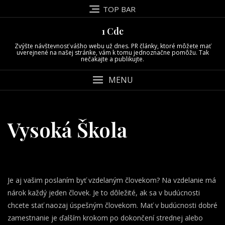
Skip
TOP BAR
to
content
1 Cdc
Zvýšte návštevnosť vášho webu už dnes. PR články, ktoré môžete mať
uverejnené na našej stránke, vám k tomu jednoznačne pomôžu. Tak
nečakajte a publikujte.
MENU
Vysoká Škola
Je aj vašim poslaním byť vzdelaným človekom? Na vzdelanie má
nárok každý jeden človek. Je to dôležité, ak sa v budúcnosti
chcete stať naozaj úspešným človekom. Mať v budúcnosti dobré
zamestnanie je ďalším krokom po dokončení strednej alebo