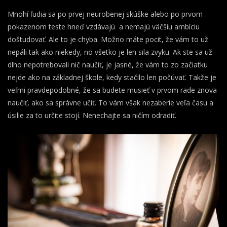
Mnohí ľudia sa po prvej neurobenej skúške alebo po prvom
pokazenom teste hneď vzdávajú a nemajú väčšiu ambíciu
doštudovať. Ale to je chyba. Možno máte pocit, že vám to už
nepáli tak ako niekedy, no všetko je len sila zvyku. Ak ste sa už
dlho nepotrebovali nič naučiť, je jasné, že vám to zo začiatku
nejde ako na základnej škole, kedy stačilo len počúvať. Takže je
veľmi pravdepodobné, že sa budete musieť v prvom rade znova
naučiť, ako sa správne učiť. To vám však nezaberie veľa času a
úsilie za to určite stojí. Nenechajte sa ničím odradiť.