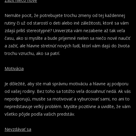
Zažiť niečo nové
Nemáte pocit, že potrebujete trochu zmeny od tej každennej
rutiny či už od starostí o deti alebo iné záležitosti, ktoré sa vám
zdajú príliš stereotypné? Univerzita vám nezaberie až tak veľa
času, ako si myslíte a bude príjemné nielen sa niečo nové naučiť
a zažiť, ale hlavne stretnúť nových ľudí, ktorí vám dajú do života
trochu vzruchu, ako sa patrí.
Motivácia
Je dôležité, aby ste mali správnu motiváciu a hlavne aj podporu
od vašej rodiny. Bez toho sa totižto veľa dosiahnuť nedá. Ak vás
nepodporujú, musíte sa motivovať a vyburcovať sami, no ani to
nepredstavuje veľký problém. Myslite pozitívne a uvidíte, že vám
všetko pôjde podľa vašich predstáv.
Nevzdávať sa