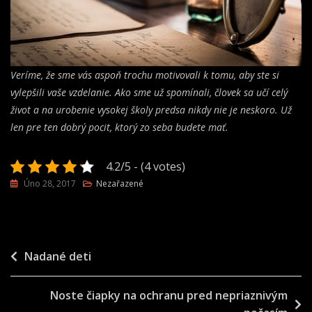
Veríme, že sme vás aspoň trochu motivovali k tomu, aby ste si
vylepšili vaše vzdelanie. Ako sme už spomínali, človek sa učí celý
život a na urobenie vysokej školy predsa nikdy nie je neskoro. Už
len pre ten dobrý pocit, ktorý zo seba budete mať.
4.2/5 - (4 votes)
Úno 28, 2017
Nezařazené
Navigace
Nadané deti
pro
Noste čiapky na ochranu pred nepriaznivým
příspěvek