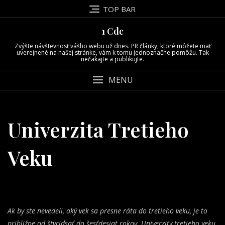
Skip
TOP BAR
to
content
1 Cdc
Zvýšte návštevnosť vášho webu už dnes. PR články, ktoré môžete mať
uverejnené na našej stránke, vám k tomu jednoznačne pomôžu. Tak
nečakajte a publikujte.
MENU
Univerzita Tretieho
Veku
Ak by ste nevedeli, aký vek sa presne ráta do tretieho veku, je to
približne od štyridsať do šesťdesiat rokov. Univerzity tretieho veku