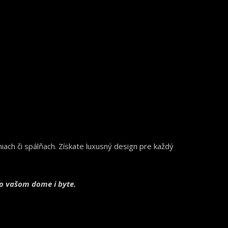
iach či spálňach. Získate luxusný design pre každý
vo vašom dome i byte.