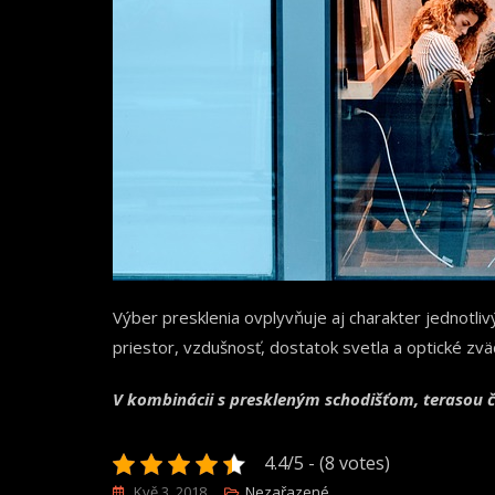
Výber presklenia ovplyvňuje aj charakter jednotliv
priestor, vzdušnosť, dostatok svetla a optické zvä
V kombinácii s preskleným schodišťom, terasou 
4.4/5 - (8 votes)
Kvě 3, 2018
Nezařazené