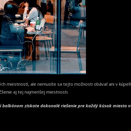
ých miestností, ale nemusíte sa tejto možnosti obávať ani v kúpeľn
čšenie aj tej najmenšej miestnosti.
či balkónom získate dokonalé riešenie pre každý kúsok miesta 