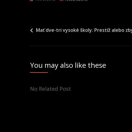
Navigace
Mať dve-tri vysoké školy. Prestíž alebo z
pro
příspěvek
You may also like these
No Related Post