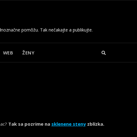
dnoznačne pomôžu. Tak nečakajte a publikujte.
WEB
ŽENY
iac?
Tak sa pozrime na
sklenene steny
zblízka.