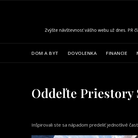
Skip
to
content
Zvýšte návštevnosť vášho webu už dnes. PR čl
DOM A BYT
DOVOLENKA
FINANCIE
Oddeľte Priestory
Inšpirovali ste sa nápadom predeliť jednotlivé čas