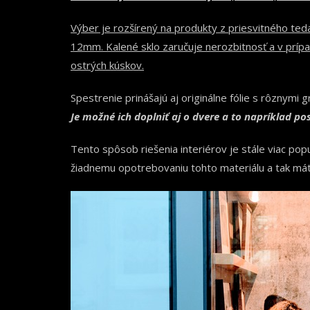
Výber je rozšírený na produkty z priesvitného te
12mm. Kalené sklo zaručuje nerozbitnosť a v prí
ostrých kúskov.
Spestrenie prinášajú aj originálne fólie s rôznymi g
Je možné ich doplniť aj o dvere a to napríklad p
Tento spôsob riešenia interiérov je stále viac po
žiadnemu opotrebovaniu tohto materiálu a tak máte