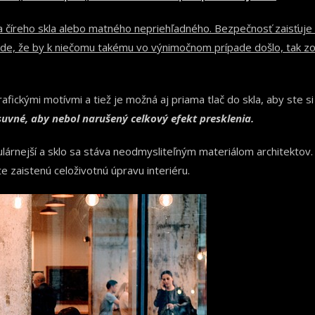
da číreho skla alebo matného nepriehľadného. Bezpečnosť zaisťuje
pade, že by k niečomu takému vo výnimočnom prípade došlo, tak 
rafickými motívmi a tiež je možná aj priama tlač do skla, aby ste s
osuvné, aby nebol narušený celkový efekt presklenia.
pulárnejší a sklo sa stáva neodmysliteľným materiálom architekt
 zaistenú celoživotnú úpravu interiéru.