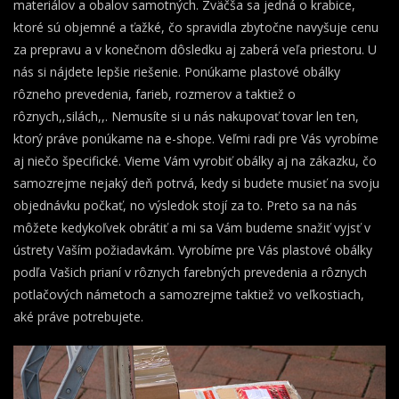
materiálov a obalov samotných. Zväčša sa jedná o krabice,
ktoré sú objemné a ťažké, čo spravidla zbytočne navyšuje cenu
za prepravu a v konečnom dôsledku aj zaberá veľa priestoru. U
nás si nájdete lepšie riešenie. Ponúkame plastové obálky
rôzneho prevedenia, farieb, rozmerov a taktiež o
rôznych,,silách,,. Nemusíte si u nás nakupovať tovar len ten,
ktorý práve ponúkame na e-shope. Veľmi radi pre Vás vyrobíme
aj niečo špecifické. Vieme Vám vyrobiť obálky aj na zákazku, čo
samozrejme nejaký deň potrvá, kedy si budete musieť na svoju
objednávku počkať, no výsledok stojí za to. Preto sa na nás
môžete kedykoľvek obrátiť a mi sa Vám budeme snažiť vyjsť v
ústrety Vaším požiadavkám. Vyrobíme pre Vás plastové obálky
podľa Vašich prianí v rôznych farebných prevedenia a rôznych
potlačových námetoch a samozrejme taktiež vo veľkostiach,
aké práve potrebujete.