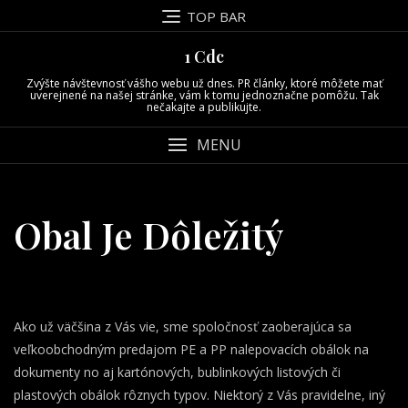
Skip
TOP BAR
to
content
1 Cdc
Zvýšte návštevnosť vášho webu už dnes. PR články, ktoré môžete mať
uverejnené na našej stránke, vám k tomu jednoznačne pomôžu. Tak
nečakajte a publikujte.
MENU
Obal Je Dôležitý
Ako už väčšina z Vás vie, sme spoločnosť zaoberajúca sa
veľkoobchodným predajom PE a PP nalepovacích obálok na
dokumenty no aj kartónových, bublinkových listových či
plastových obálok rôznych typov. Niektorý z Vás pravidelne, iný