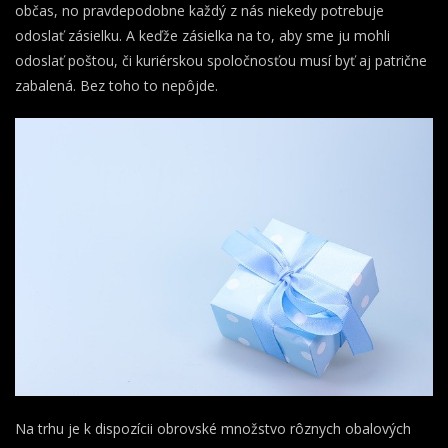
občas, no pravdepodobne každý z nás niekedy potrebuje
odoslať zásielku. A keďže zásielka na to, aby sme ju mohli
odoslať poštou, či kuriérskou spoločnosťou musí byť aj patrične
zabalená. Bez toho to nepôjde.
Na trhu je k dispozícii obrovské množstvo rôznych obalových