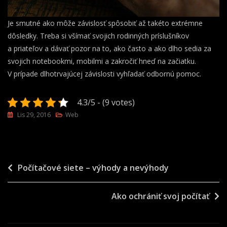
Je smutné ako môže závislosť spôsobiť až takéto extrémne
dôsledky. Treba si všímať svojich rodinných príslušníkov
a priateľov a dávať pozor na to, ako často a ako dlho sedia za
svojich notebookmi, mobilmi a zakročiť hneď na začiatku.
V prípade dlhotrvajúcej závislosti vyhľadať odbornú pomoc.
4.3/5 - (9 votes)
Lis 29, 2016
Web
Navigace
Počítačové siete – výhody a nevýhody
pro
Ako ochrániť svoj počítať
příspěvek