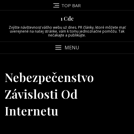
Skip
TOP BAR
to
content
1 Cdc
Zvýšte návštevnosť vášho webu už dnes. PR články, ktoré môžete mať
uverejnené na našej stránke, vám k tomu jednoznačne pomôžu. Tak
nečakajte a publikujte.
MENU
Nebezpečenstvo
Závislosti Od
Internetu