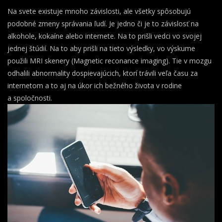
Na svete existuje mnoho závislosti, ale všetky spôsobujú
podobné zmeny správania ľudí. Je jedno či je to závislosť na
alkohole, kokaíne alebo internete. Na to prišli vedci vo svojej
jednej štúdií. Na to aby prišli na tieto výsledky, vo výskume
použili MRI skenery (Magnetic reconance imaging). Tie v mozgu
odhalili abnormality dospievajúcich, ktorí trávili veľa času za
internetom a to aj na úkor ich bežného života v rodine
a spoločnosti.