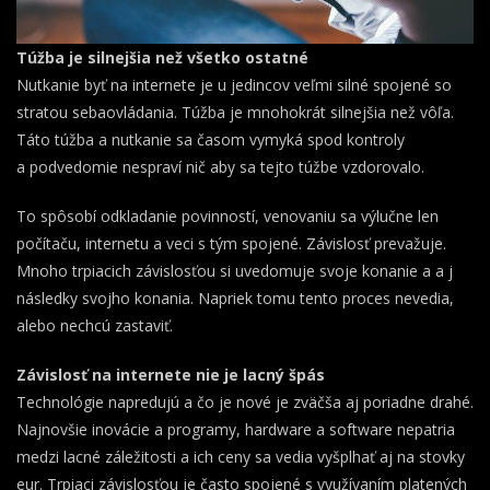
Túžba je silnejšia než všetko ostatné
Nutkanie byť na internete je u jedincov veľmi silné spojené so
stratou sebaovládania. Túžba je mnohokrát silnejšia než vôľa.
Táto túžba a nutkanie sa časom vymyká spod kontroly
a podvedomie nespraví nič aby sa tejto túžbe vzdorovalo.
To spôsobí odkladanie povinností, venovaniu sa výlučne len
počítaču, internetu a veci s tým spojené. Závislosť prevažuje.
Mnoho trpiacich závislosťou si uvedomuje svoje konanie a a j
následky svojho konania. Napriek tomu tento proces nevedia,
alebo nechcú zastaviť.
Závislosť na internete nie je lacný špás
Technológie napredujú a čo je nové je zväčša aj poriadne drahé.
Najnovšie inovácie a programy, hardware a software nepatria
medzi lacné záležitosti a ich ceny sa vedia vyšplhať aj na stovky
eur. Trpiaci závislosťou je často spojené s využívaním platených